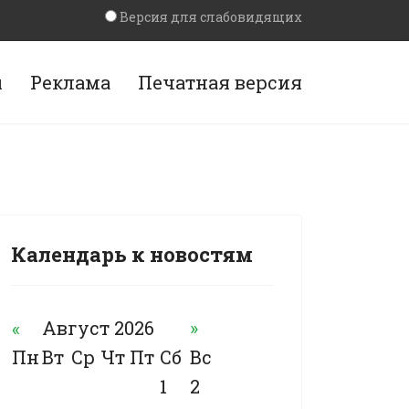
Версия для слабовидящих
ы
Реклама
Печатная версия
Календарь к новостям
«
Август 2026
»
Пн
Вт
Ср
Чт
Пт
Сб
Вс
1
2