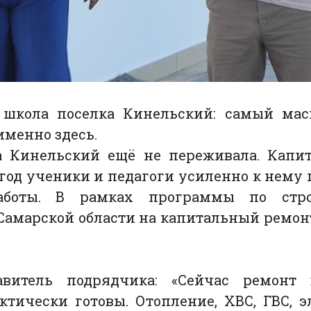
 школа поселка Кинельский: самый мас
менно здесь.
а Кинельский ещё не переживала. Капит
год ученики и педагоги усиленно к нему г
аботы. В рамках программы по стро
Самарской области на капитальный ремон
авитель подрядчика: «Сейчас ремонт 
тически готовы. Отопление, ХВС, ГВС, э